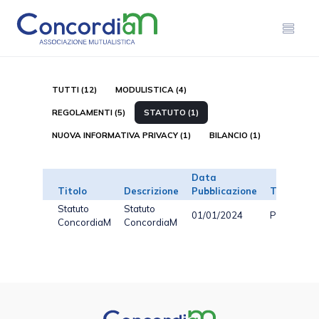
TUTTI (12)
MODULISTICA (4)
REGOLAMENTI (5)
STATUTO (1)
NUOVA INFORMATIVA PRIVACY (1)
BILANCIO (1)
Data
Titolo
Descrizione
Pubblicazione
Tipo
Di
Statuto
Statuto
01/01/2024
PDF
326
ConcordiaM
ConcordiaM