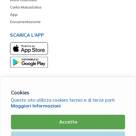
Carta MutuaSalus
App
Documentazione
SCARICA L’APP
Cookies
Concordiam ETS - Iscritta al Registro Unico Nazionale del Terzo
Questo sito utilizza cookies tecnici e di terze parti
Settore al n. 36928
Maggiori Informazioni
C.F. 90043930131 |
Cookie Policy
|
Privacy Policy
Accetto
Powered by