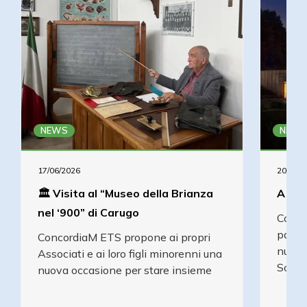
NEWS
NEWS
17/06/2026
20/05/2
🏛️ Visita al “Museo della Brianza
A un 
nel ‘900” di Carugo
Conco
partec
ConcordiaM ETS propone ai propri
nuovo
Associati e ai loro figli minorenni una
Sorm
nuova occasione per stare insieme